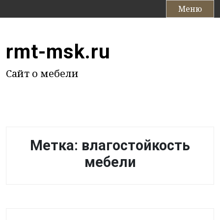
П
Меню
е
р
е
rmt-msk.ru
й
т
Сайт о мебели
и
к
с
о
д
е
Метка:
влагостойкость
р
ж
мебели
и
м
о
м
у