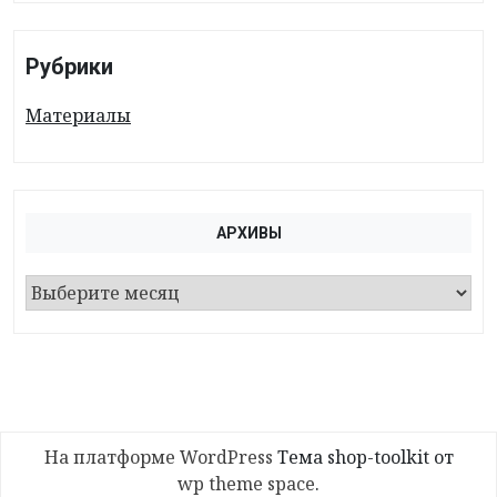
Рубрики
Материалы
АРХИВЫ
А
р
х
и
в
ы
На платформе WordPress
Тема shop-toolkit от
wp theme space
.