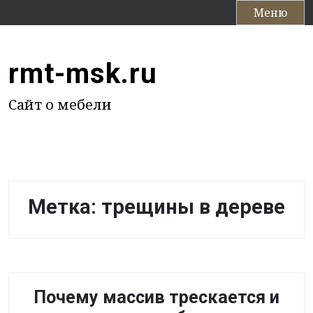
П
Меню
е
р
е
rmt-msk.ru
й
т
Сайт о мебели
и
к
с
о
д
е
Метка:
трещины в дереве
р
ж
и
м
о
м
Почему массив трескается и
у