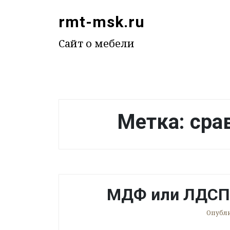
П
rmt-msk.ru
е
р
Сайт о мебели
е
й
т
и
к
Метка:
сра
с
о
д
е
р
ж
МДФ или ЛДСП:
и
м
Опубл
о