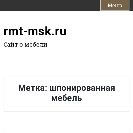
П
Меню
е
р
е
rmt-msk.ru
й
т
Сайт о мебели
и
к
с
о
д
е
Метка:
шпонированная
р
ж
мебель
и
м
о
м
у